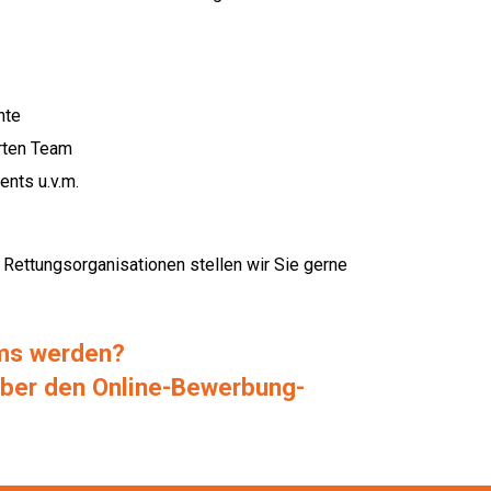
nte
erten Team
ents u.v.m.
 Rettungsorganisationen stellen wir Sie gerne
ams werden?
über den Online-Bewerbung-