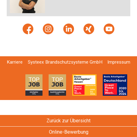
Karriere
Systeex Brandschutzsysteme GmbH
Impressum
Zurück zur Übersicht
Online-Bewerbung