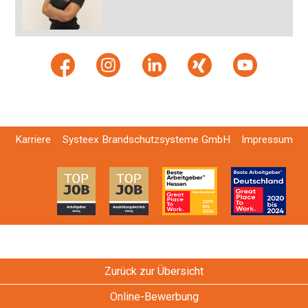
Karriere
Systeex Brandschutzsysteme GmbH
Impressum
Zurück zur Übersicht
Online-Bewerbung