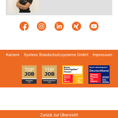
Karriere
Systeex Brandschutzsysteme GmbH
Impressum
Zurück zur Übersicht