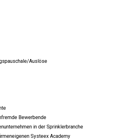
ungspauschale/Auslöse
nte
henfremde Bewerbende
enunternehmen in der Sprinklerbranche
r firmeneigenen Systeex Academy