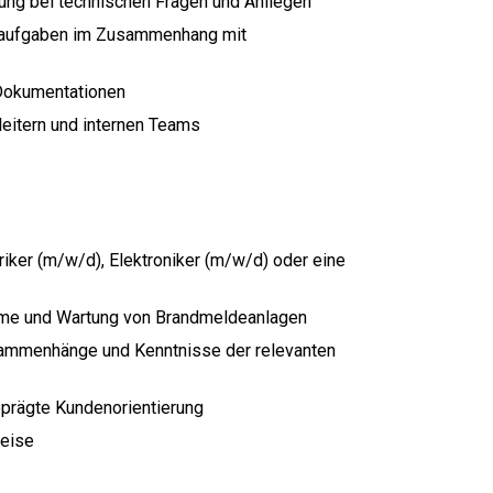
zung bei technischen Fragen und Anliegen
gsaufgaben im Zusammenhang mit
 Dokumentationen
eitern und internen Teams
iker (m/w/d), Elektroniker (m/w/d) oder eine
nahme und Wartung von Brandmeldeanlagen
sammenhänge und Kenntnisse der relevanten
eprägte Kundenorientierung
weise